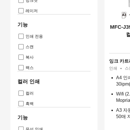
잉크젯
레이저
기능
MFC-J3
인쇄 전용
스캔
복사
잉크 카트
팩스
인쇄
스
A4 인
컬러 인쇄
30ipm
컬러
Wifi (
Mopria
흑백
A3 자
50매 
기능
무선 인쇄