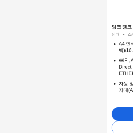
잉크 탱크
인쇄
스
A4 인
백)/16
WiFi, A
Direct
ETHE
자동 양
지대(A