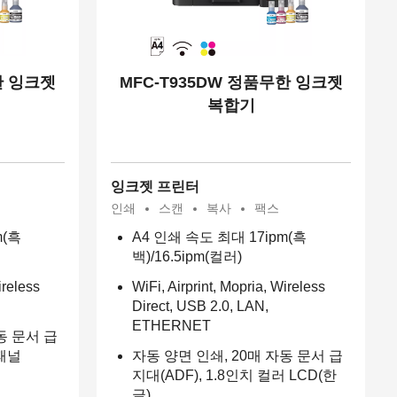
한 잉크젯
MFC-T935DW 정품무한 잉크젯
복합기
잉크젯 프린터
인쇄
스캔
복사
팩스
m(흑
A4 인쇄 속도 최대 17ipm(흑
백)/16.5ipm(컬러)
ireless
WiFi, Airprint, Mopria, Wireless
Direct, USB 2.0, LAN,
ETHERNET
동 문서 급
 패널
자동 양면 인쇄, 20매 자동 문서 급
지대(ADF), 1.8인치 컬러 LCD(한
글)