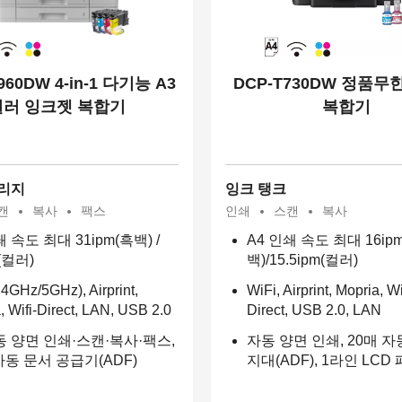
960DW 4-in-1 다기능 A3
DCP-T730DW 정품무
컬러 잉크젯 복합기
복합기
리지
잉크 탱크
캔
복사
팩스
인쇄
스캔
복사
쇄 속도 최대 31ipm(흑백) /
A4 인쇄 속도 최대 16ip
(컬러)
백)/15.5ipm(컬러)
2.4GHz/5GHz), Airprint,
WiFi, Airprint, Mopria, W
, Wifi-Direct, LAN, USB 2.0
Direct, USB 2.0, LAN
동 양면 인쇄·스캔·복사·팩스,
자동 양면 인쇄, 20매 자
자동 문서 공급기(ADF)
지대(ADF), 1라인 LCD