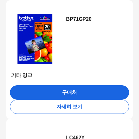
BP71GP20
기타 잉크
구매처
자세히 보기
LC462Y