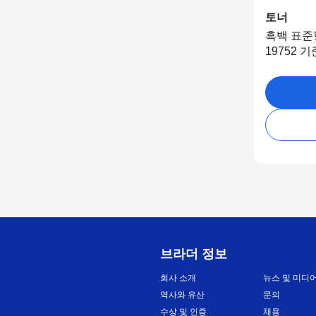
토너
흑백 표준형 
19752 기
브라더 정보
회사 소개
뉴스 및 미디
역사와 유산
문의
수상 및 인증
채용