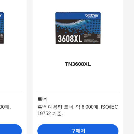
TN3608XL
토너
00매.
흑백 대용량 토너, 약 6,000매. ISO/IEC
19752 기준.
구매처