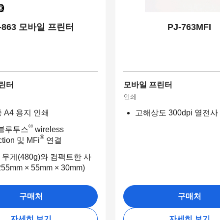
J-863 모바일 프린터
PJ-763MFI
린터
모바일 프린터
인쇄
 A4 용지 인쇄
고해상도 300dpi 열전사
®
 블루투스
wireless
®
ction 및 MFi
연결
무게(480g)와 컴팩트한 사
55mm × 55mm × 30mm)
구매처
구매처
자세히 보기
자세히 보기