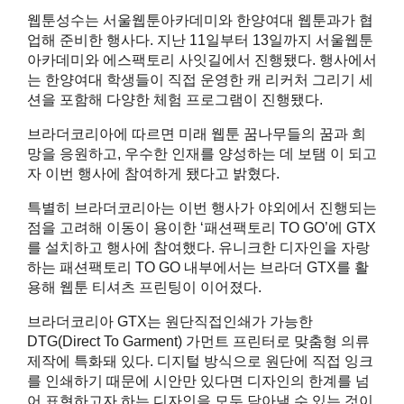
웹툰성수는 서울웹툰아카데미와 한양여대 웹툰과가 협
업해 준비한 행사다. 지난 11일부터 13일까지 서울웹툰
아카데미와 에스팩토리 사잇길에서 진행됐다. 행사에서
는 한양여대 학생들이 직접 운영한 캐 리커처 그리기 세
션을 포함해 다양한 체험 프로그램이 진행됐다.
브라더코리아에 따르면 미래 웹툰 꿈나무들의 꿈과 희
망을 응원하고, 우수한 인재를 양성하는 데 보탬 이 되고
자 이번 행사에 참여하게 됐다고 밝혔다.
특별히 브라더코리아는 이번 행사가 야외에서 진행되는
점을 고려해 이동이 용이한 ‘패션팩토리 TO GO’에 GTX
를 설치하고 행사에 참여했다. 유니크한 디자인을 자랑
하는 패션팩토리 TO GO 내부에서는 브라더 GTX를 활
용해 웹툰 티셔츠 프린팅이 이어졌다.
브라더코리아 GTX는 원단직접인쇄가 가능한
DTG(Direct To Garment) 가먼트 프린터로 맞춤형 의류
제작에 특화돼 있다. 디지털 방식으로 원단에 직접 잉크
를 인쇄하기 때문에 시안만 있다면 디자인의 한계를 넘
어 표현하고자 하는 디자인을 모두 담아낼 수 있는 것이