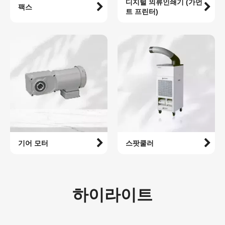
디지털 의류인쇄기 (가먼
팩스
트 프린터)
기어 모터
스팟쿨러
하이라이트