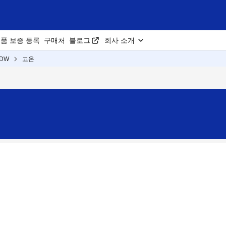
품 보증 등록
구매처
블로그
회사 소개
0DW
고온