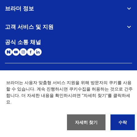
브라더 정보
고객 서비스 및 지원
공식 소통 채널
대한민국
글로벌 네트워크
브라더는 사용자 맞춤형 서비스 지원을 위해 방문자의 쿠키를 사용
할 수 있습니다. 계속 진행하시면 쿠키수집을 허용하는 것으로 간주
개인정보처리방침
이용약관
사이트맵
개인정보취급방침 (Brother Industries, Ltd.)
Go to Global Site
합니다. 더 자세한 내용을 확인하시려면 "자세히 찾기"를 클릭하세
요.
©
2026
BROTHER INTERNATIONAL KOREA CO., LTD. All Rights
Reserved
자세히 찾기
수락