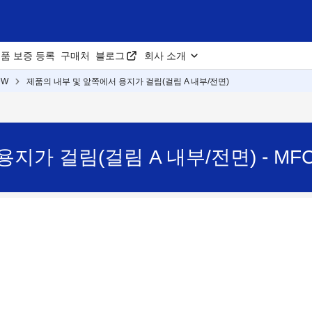
품 보증 등록
구매처
블로그
회사 소개
DW
제품의 내부 및 앞쪽에서 용지가 걸림(걸림 A 내부/전면)
가 걸림(걸림 A 내부/전면) - MFC