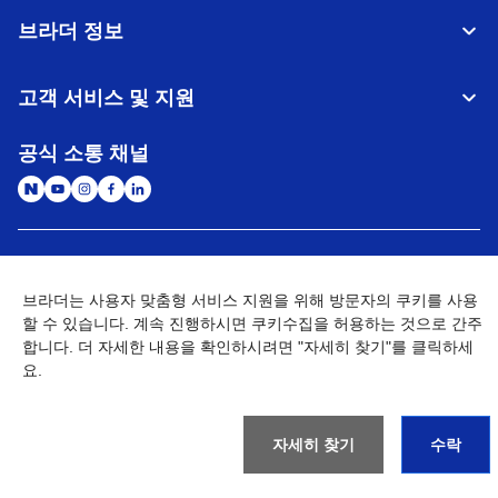
브라더 정보
고객 서비스 및 지원
공식 소통 채널
대한민국
글로벌 네트워크
브라더는 사용자 맞춤형 서비스 지원을 위해 방문자의 쿠키를 사용
할 수 있습니다. 계속 진행하시면 쿠키수집을 허용하는 것으로 간주
개인정보처리방침
이용약관
사이트맵
개인정보취급방침 (Brother Industries, Ltd.)
Go to Global Site
합니다. 더 자세한 내용을 확인하시려면 "자세히 찾기"를 클릭하세
요.
©
2026
BROTHER INTERNATIONAL KOREA CO., LTD. All Rights
Reserved
자세히 찾기
수락